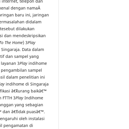
i internet, telepon dan
ikenal dengan namaÂ
ringan baru ini, jaringan
permasalahan didalam
tesebut dilakukan
asi dan mendeskripsikan
 To The Home
) 3
Play
 Singaraja. Data dalam
tatif dan sampel yang
layanan 3
Play
indihome
m pengambilan sampel
asil dalam penelitian ini
lay
indihome di Singaraja
ikasi â€˜kurang baikâ€™
n FTTH 3
Play
Indihome
langgan yang sebagian
™ dan â€˜tidak puasâ€™.
engaruhi oleh instalasi
il pengamatan di