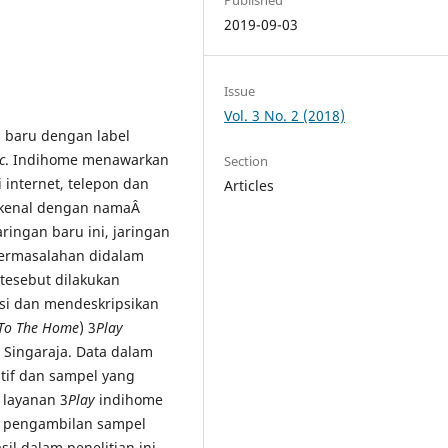
2019-09-03
Issue
Vol. 3 No. 2 (2018)
 baru dengan label
c
. Indihome menawarkan
Section
i internet, telepon dan
Articles
ikenal dengan namaÂ
ringan baru ini, jaringan
permasalahan didalam
tesebut dilakukan
asi dan mendeskripsikan
 To The Home
) 3
Play
 Singaraja. Data dalam
tatif dan sampel yang
layanan 3
Play
indihome
m pengambilan sampel
asil dalam penelitian ini