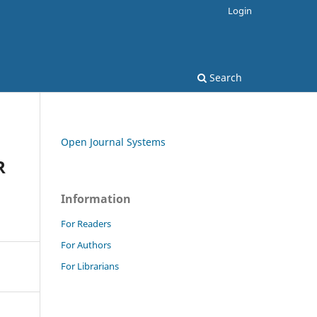
Login
Search
Open Journal Systems
R
Information
For Readers
For Authors
For Librarians