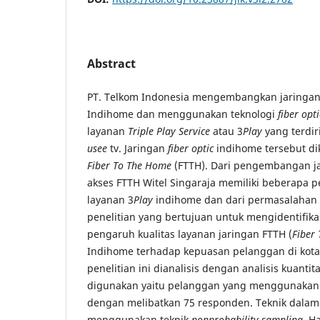
Abstract
PT. Telkom Indonesia mengembangkan jaringan
Indihome dan menggunakan teknologi
fiber opti
layanan
Triple Play Service
atau 3
Play
yang terdir
usee
tv. Jaringan
fiber optic
indihome tersebut d
Fiber To The Home
(FTTH). Dari pengembangan ja
akses FTTH Witel Singaraja memiliki beberapa 
layanan 3
Play
indihome dan dari permasalahan 
penelitian yang bertujuan untuk mengidentifik
pengaruh kualitas layanan jaringan FTTH (
Fiber
Indihome terhadap kepuasan pelanggan di kota
penelitian ini dianalisis dengan analisis kuanti
digunakan yaitu pelanggan yang menggunakan 
dengan melibatkan 75 responden. Teknik dala
menggunakan teknik
nonprobability sampling
. H