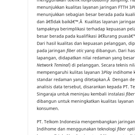
menunjukkan kualitas layanan jaringan FTTH 3
P
menunjukkan sebagian besar berada pada kualif
dan â€˜tidak baikâ€™.Â Kualitas layanan jaringa
tampaknya berimplikasi terhadap kepuasan pe
besar berada pada kualifikasi â€˜kurang puasâ€
Dari hasil kualitas dan kepuasan pelanggan, dip
pada jaringan
fiber otic
yang dibangun. Dari has
lapangan, didapatkan nilai redaman yang besa
Network Teminal
) di pelanggan. Secara teknis ni
mempengaruhi kulitas layanan 3
Play
indihome k
standar redaman yang ditetapkan.Â Dengan de
analisis data tersebut, disarankan kepada PT. T
Singaraja untuk meninjau kembali instalasi
fibe
dibangun untuk meningkatkan kualitas layanan
konsumen.
PT. Telkom Indonesia mengembangkan jaringan
Indihome dan menggunakan teknologi
fiber opti