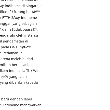
lay
indihome di Singaraja
ikasi â€˜kurang baikâ€™
n FTTH 3
Play
Indihome
langgan yang sebagian
™ dan â€˜tidak puasâ€™.
engaruhi oleh instalasi
il pengamatan di
r pada ONT (
Optical
lai redaman ini
arena melebihi dari
mikian berdasarkan
elkom Indonesia Tbk Witel
r optic
yang telah
 yang diberikan kepada
 baru dengan label
c
. Indihome menawarkan