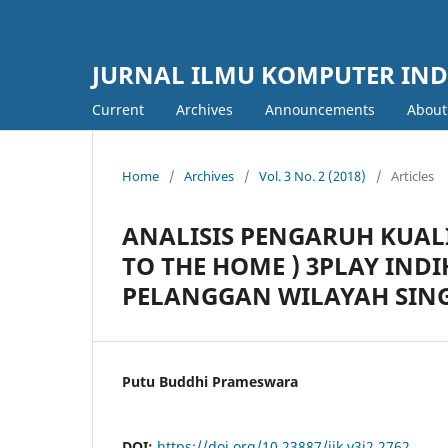
JURNAL ILMU KOMPUTER IN
Current
Archives
Announcements
Abou
Home
/
Archives
/
Vol. 3 No. 2 (2018)
/
Articles
ANALISIS PENGARUH KUALI
TO THE HOME ) 3PLAY IN
PELANGGAN WILAYAH SING
Putu Buddhi Prameswara
DOI:
https://doi.org/10.23887/jik.v3i2.2762