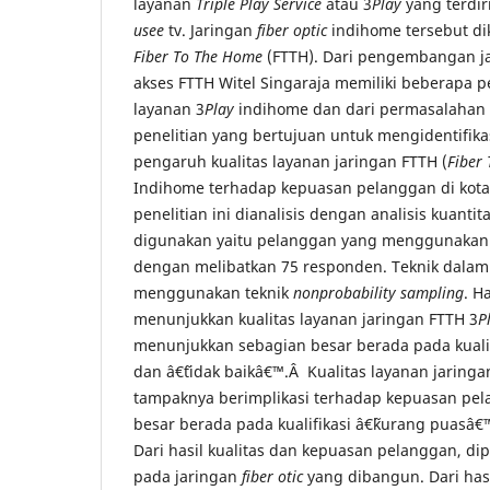
layanan
Triple Play Service
atau 3
Play
yang terdir
usee
tv. Jaringan
fiber optic
indihome tersebut d
Fiber To The Home
(FTTH). Dari pengembangan ja
akses FTTH Witel Singaraja memiliki beberapa 
layanan 3
Play
indihome dan dari permasalahan 
penelitian yang bertujuan untuk mengidentifik
pengaruh kualitas layanan jaringan FTTH (
Fiber
Indihome terhadap kepuasan pelanggan di kota
penelitian ini dianalisis dengan analisis kuanti
digunakan yaitu pelanggan yang menggunakan 
dengan melibatkan 75 responden. Teknik dala
menggunakan teknik
nonprobability sampling
. H
menunjukkan kualitas layanan jaringan FTTH 3
P
menunjukkan sebagian besar berada pada kualif
dan â€˜tidak baikâ€™.Â Kualitas layanan jaringa
tampaknya berimplikasi terhadap kepuasan pe
besar berada pada kualifikasi â€˜kurang puasâ€
Dari hasil kualitas dan kepuasan pelanggan, dip
pada jaringan
fiber otic
yang dibangun. Dari has