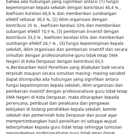
bahwa ada hubungan yang signifikan antara: (1) fungsi
kepeminpinan kepala sekolah dengan kontribusi 40,4 % ,
koefisien Korelasi 60,8 % dan memberikan sumbangan
efektif sebasar 30,5 %, (2) iklim organisasi dengan
kontribusi 25 % , koefisien korelasi 32% dan memberikan
subangan efektif 10,9 %, (3) pemberian Insentif dengan
kontribusi 33,3 % , koefisien korelasi 65% dan memberikan
sumbangn efektif 24,1 % , (4) fungsi kepeminpinan kepala
sekolah, iklim organisasi dan pemberian insentif dan secara
simultan dengan profesionalisme guru tidak tetap SMA
Negeri di Kota Denpasar dengan kontribusi 65,5
%.Berdasarkan Hasil Penelitian yang dilakukan baik secara
terpisah maupun secara simultan masing- masing variabel
dapat disimpulka ada hubungan yang signifikan antara
fungsi kepeminpinan kepala sekolah, iklim organisasi dan
pemberian insentif dengan profesionalisne guru tidak tetap
SMA Negeri di Kota Denpasar, maka diharapkan kepada
perencana, pembuat dan pelaksana dan pengawas
kebijakan di bidang pendidikan kepala sekolah, komite
sekolah dan pemerintah kota Denpasar dan pusat agar
mempertimbangkan hasil penelitian ini sebagai wujud
keberpihakan kepada guru tidak tetap sehingga tuntutan
meningkatnya profesionalisme guru tidak tetap dapat