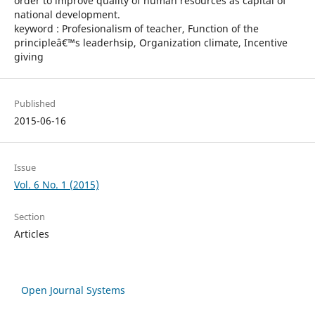
order to improve quality of human resources as capital of
national development.
keyword : Profesionalism of teacher, Function of the
principleâ€™s leaderhsip, Organization climate, Incentive
giving
Published
2015-06-16
Issue
Vol. 6 No. 1 (2015)
Section
Articles
Open Journal Systems