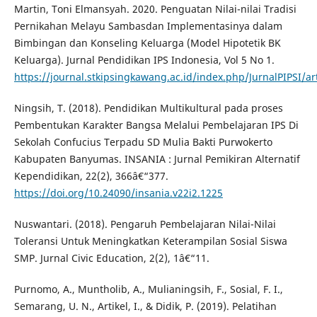
Martin, Toni Elmansyah. 2020. Penguatan Nilai-nilai Tradisi
Pernikahan Melayu Sambasdan Implementasinya dalam
Bimbingan dan Konseling Keluarga (Model Hipotetik BK
Keluarga). Jurnal Pendidikan IPS Indonesia, Vol 5 No 1.
https://journal.stkipsingkawang.ac.id/index.php/JurnalPIPSI/ar
Ningsih, T. (2018). Pendidikan Multikultural pada proses
Pembentukan Karakter Bangsa Melalui Pembelajaran IPS Di
Sekolah Confucius Terpadu SD Mulia Bakti Purwokerto
Kabupaten Banyumas. INSANIA : Jurnal Pemikiran Alternatif
Kependidikan, 22(2), 366â€“377.
https://doi.org/10.24090/insania.v22i2.1225
Nuswantari. (2018). Pengaruh Pembelajaran Nilai-Nilai
Toleransi Untuk Meningkatkan Keterampilan Sosial Siswa
SMP. Jurnal Civic Education, 2(2), 1â€“11.
Purnomo, A., Muntholib, A., Mulianingsih, F., Sosial, F. I.,
Semarang, U. N., Artikel, I., & Didik, P. (2019). Pelatihan