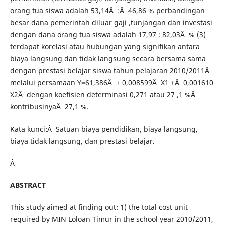
orang tua siswa adalah 53,14Â :Â 46,86 % perbandingan
besar dana pemerintah diluar gaji ,tunjangan dan investasi
dengan dana orang tua siswa adalah 17,97 : 82,03Â % (3)
terdapat korelasi atau hubungan yang signifikan antara
biaya langsung dan tidak langsung secara bersama sama
dengan prestasi belajar siswa tahun pelajaran 2010/2011Â
melalui persamaan Y=61,386Â + 0,008599Â X1 +Â 0,001610
X2Â dengan koefisien determinasi 0,271 atau 27 ,1 %Â
kontribusinyaÂ 27,1 %.
Kata kunci:Â Satuan biaya pendidikan, biaya langsung,
biaya tidak langsung, dan prestasi belajar.
Â
ABSTRACT
This study aimed at finding out: 1) the total cost unit
required by MIN Loloan Timur in the school year 2010/2011,