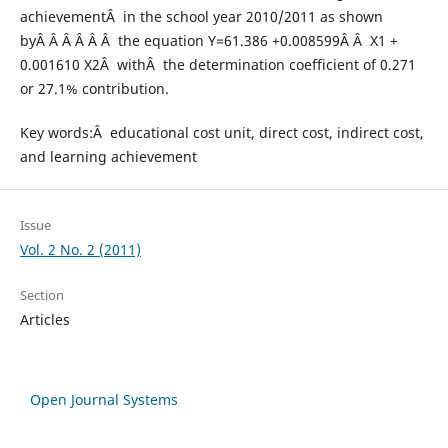
achievementÂ in the school year 2010/2011 as shown
byÂ Â Â Â Â Â the equation Y=61.386 +0.008599Â Â X1 +
0.001610 X2Â withÂ the determination coefficient of 0.271
or 27.1% contribution.
Key words:Â educational cost unit, direct cost, indirect cost,
and learning achievement
Issue
Vol. 2 No. 2 (2011)
Section
Articles
Open Journal Systems