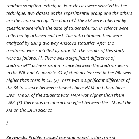
random sampling technique, four classes were selected
by the
technique
, two classes as the experimental group and the others
are the control group. The data of
Â the AM
were collected by
questionnaire while the data of studentsâ€™
SA
in science were
collected by achievement test. The data obtained then were
analyzed by using two way Anacova statistic
s
.
After the
treatment was contolled by prior SA, t
he results of this study
were
as follows.
(1)
T
here was a significant difference of
studentsâ€™ achievement in scince between the students learn
in the
PBL
and
CL models
.
SA of students
learned in the
PBL
was
higher than them in
CL.
(2)
T
here was a significant difference of
the
SA
in science between students
have HAM
and the
m
have
LAM
.
The SA
of the students with
HAM
was higher than them
LAM.
(3)
T
here was
an
interaction effect between the
LM
and the
AM
on the
SA
in science.
Â
Keywords
:
Problem based learning
model
,
achievement