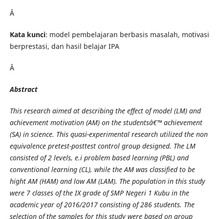
Â
Kata kunci
: model pembelajaran berbasis masalah, motivasi
berprestasi, dan hasil belajar IPA
Â
Abstra
ct
This research aimed at describing the effect of model
(LM)
and
achievement motivation
(AM)
on the studentsâ€™ achievement
(SA) in
science. This quasi-experimental research
utilized the non
equivalence pretest-posttest control group
designed.
The LM
consisted of 2 levels, e.i
problem based learning
(PBL) and
conventional learning (CL), while the AM was classified to be
hight AM (HAM) and low AM (LAM).
The population in this study
were
7 classes of
the IX grade of SMP Negeri 1 Kubu in the
academic year of 2016/2017 consisting of 286 students. The
selection of the samples for this study were based on group